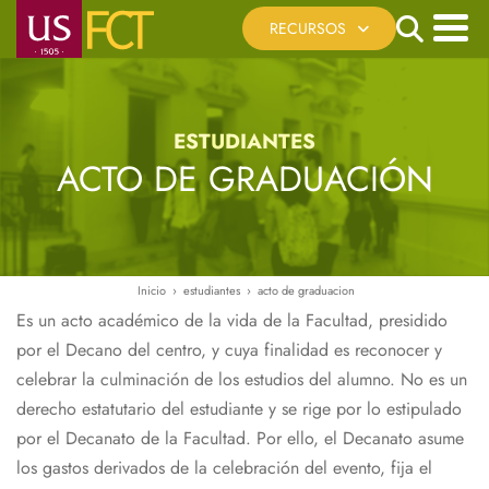
Pasar
Search
RECURSOS
al
contenido
Menú
Cita Previa
principal
principal
Registro Telemático
ESTUDIANTES
Sede Electrónica US
ACTO DE GRADUACIÓN
Reserva de Espacios
Recursos Virtuales
Ayúdanos a mejorar
Inicio
estudiantes
acto de graduacion
Ruta
Es un acto académico de la vida de la Facultad, presidido
de
por el Decano del centro, y cuya finalidad es reconocer y
navegación
celebrar la culminación de los estudios del alumno. No es un
derecho estatutario del estudiante y se rige por lo estipulado
por el Decanato de la Facultad. Por ello, el Decanato asume
los gastos derivados de la celebración del evento, fija el