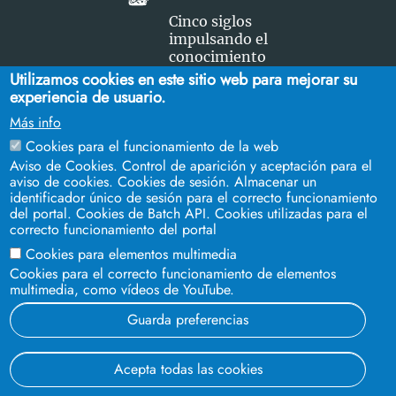
Cinco siglos
impulsando el
conocimiento
Utilizamos cookies en este sitio web para mejorar su
experiencia de usuario.
FACULTAD DE CIENCIAS DEL TRABAJO
Más info
Campus Ramón y Cajal. C/ Enramadilla, 18 - Sevilla 41013.
Cookies para el funcionamiento de la web
Teléfonos:
954 55 13 29
-
954 55 13 36
Aviso de Cookies. Control de aparición y aceptación para el
aviso de cookies. Cookies de sesión. Almacenar un
identificador único de sesión para el correcto funcionamiento
del portal. Cookies de Batch API. Cookies utilizadas para el
correcto funcionamiento del portal
Cookies para elementos multimedia
Cookies para el correcto funcionamiento de elementos
multimedia, como vídeos de YouTube.
Guarda preferencias
Aviso legal
Protección de datos
Cookies
Acepta todas las cookies
© 2023 Universidad de Sevilla