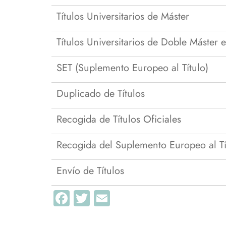
PAS
Reconocimie
Títulos Universitarios de Máster
transferenci
La Facultad en imágenes.
adaptacione
Ayer y hoy
Títulos Universitarios de Doble Máster
Solicitud de
Instalaciones
Solicitud de
SET (Suplemento Europeo al Título)
Plan de Autoprotección
Duplicado de Títulos
Recogida de Títulos Oficiales
Recogida del Suplemento Europeo al Tí
Envío de Títulos
Facebook
Twitter
Email