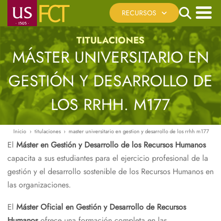
Pasar
Search
RECURSOS
al
contenido
Menú
TITULACIONES
Cita Previa
principal
principal
MÁSTER UNIVERSITARIO EN
Registro Telemático
Sede Electrónica US
GESTIÓN Y DESARROLLO DE
Reserva de Espacios
LOS RRHH. M177
Recursos Virtuales
Ayúdanos a mejorar
Inicio
titulaciones
master universitario en gestion y desarrollo de los rrhh m177
Ruta
El
Máster en Gestión y Desarrollo de los Recursos Humanos
de
capacita a sus estudiantes para el ejercicio profesional de la
navegación
gestión y el desarrollo sostenible de los Recursos Humanos en
las organizaciones.
El
Máster Oficial en Gestión y Desarrollo de Recursos
Humanos
ofrece una formación completa en las