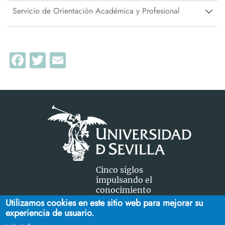
Servicio de Orientación Académica y Profesional
Facebook
Twitter
Email
Cinco siglos
impulsando el
conocimiento
Utilizamos cookies en este sitio web para mejorar su
experiencia de usuario.
FACULTAD DE CIENCIAS DEL TRABAJO