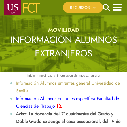
Pasar
Search
RECURSOS
al
contenido
Menú
Cita Previa
principal
principal
MOVILIDAD
Registro Telemático
INFORMACIÓN ALUMNOS
Sede Electrónica US
EXTRANJEROS
Reserva de Espacios
Recursos Virtuales
Ayúdanos a mejorar
Inicio
movilidad
informacion alumnos extranjeros
Ruta
Información Alumnos entrantes general Universidad de
de
Sevilla
navegación
Información Alumnos entrantes específica Facultad de
Ciencias del Trabajo
Aviso: La docencia del 2º cuatrimestre del Grado y
Doble Grado se acoge al caso excepcional, del 19 de