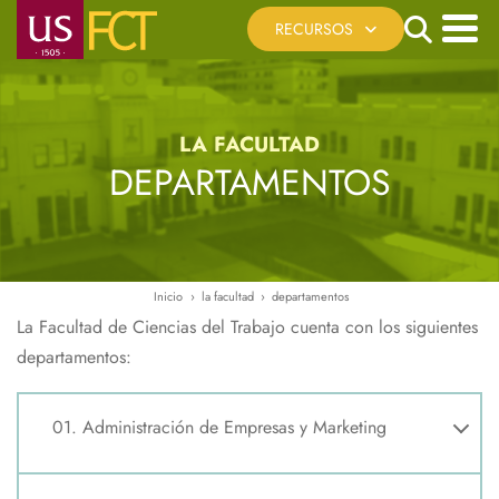
Pasar
Search
RECURSOS
al
contenido
Menú
Cita Previa
principal
principal
Registro Telemático
LA FACULTAD
Sede Electrónica US
DEPARTAMENTOS
Reserva de Espacios
Recursos Virtuales
Ayúdanos a mejorar
Inicio
la facultad
departamentos
Ruta
La Facultad de Ciencias del Trabajo cuenta con los siguientes
de
departamentos:
navegación
01. Administración de Empresas y Marketing