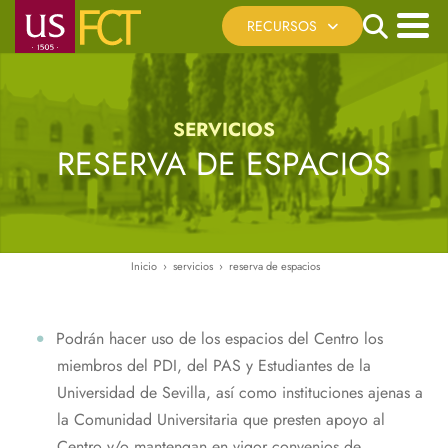
Pasar
Search
RECURSOS
al
contenido
Menú
Cita Previa
principal
principal
Registro Telemático
SERVICIOS
Sede Electrónica US
RESERVA DE ESPACIOS
Reserva de Espacios
Recursos Virtuales
Ayúdanos a mejorar
Inicio
servicios
reserva de espacios
Ruta
de
navegación
Podrán hacer uso de los espacios del Centro los
miembros del PDI, del PAS y Estudiantes de la
Universidad de Sevilla, así como instituciones ajenas a
la Comunidad Universitaria que presten apoyo al
Centro y/o mantengan en vigor convenios de