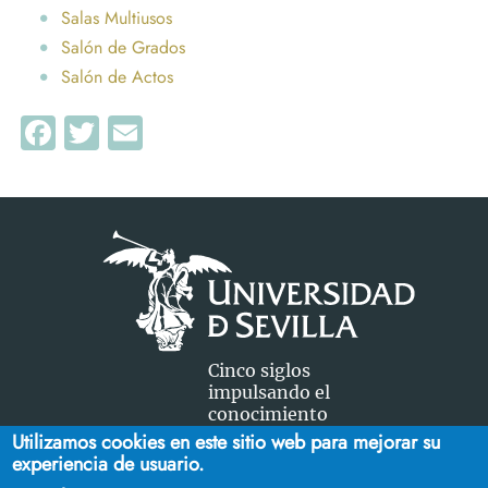
Salas Multiusos
Salón de Grados
Salón de Actos
Facebook
Twitter
Email
Cinco siglos
impulsando el
conocimiento
Utilizamos cookies en este sitio web para mejorar su
experiencia de usuario.
FACULTAD DE CIENCIAS DEL TRABAJO