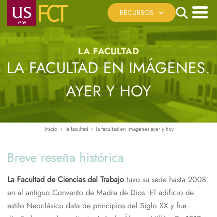
Pasar
Search
RECURSOS
al
contenido
Menú
Cita Previa
principal
principal
LA FACULTAD
Registro Telemático
LA FACULTAD EN IMÁGENES.
Sede Electrónica US
AYER Y HOY
Reserva de Espacios
Recursos Virtuales
Ayúdanos a mejorar
Inicio
la facultad
la facultad en imagenes ayer y hoy
Ruta
de
Breve reseña histórica
navegación
La Facultad de Ciencias del Trabajo
tuvo su sede hasta 2008
en el antiguo Convento de Madre de Dios. El edificio de
estilo Neoclásico data de principios del Siglo XX y fue