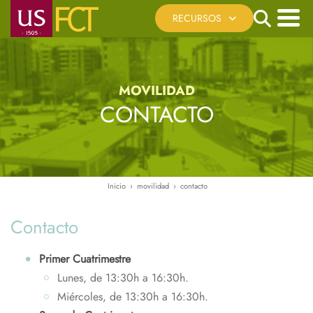
Pasar
Search
RECURSOS
al
contenido
Menú
Cita Previa
principal
principal
Registro Telemático
MOVILIDAD
Sede Electrónica US
CONTACTO
Reserva de Espacios
Recursos Virtuales
Ayúdanos a mejorar
Inicio
movilidad
contacto
Ruta
de
Contacto
navegación
Primer Cuatrimestre
Lunes, de 13:30h a 16:30h.
Miércoles, de 13:30h a 16:30h.