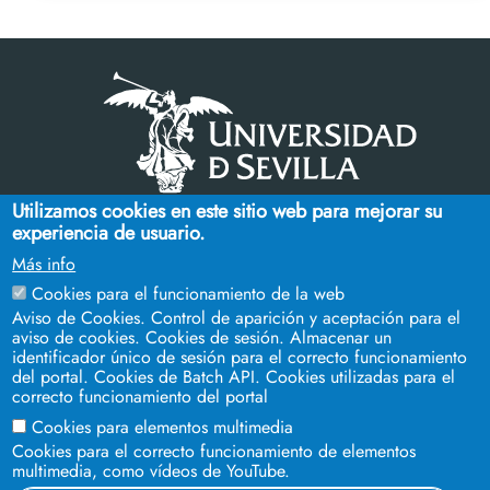
Utilizamos cookies en este sitio web para mejorar su
Cinco siglos
experiencia de usuario.
impulsando el
conocimiento
Más info
Cookies para el funcionamiento de la web
FACULTAD DE CIENCIAS DEL TRABAJO
Aviso de Cookies. Control de aparición y aceptación para el
aviso de cookies. Cookies de sesión. Almacenar un
Campus Ramón y Cajal. C/ Enramadilla, 18 - Sevilla 41013.
identificador único de sesión para el correcto funcionamiento
Teléfonos:
954 55 13 29
-
954 55 13 36
del portal. Cookies de Batch API. Cookies utilizadas para el
correcto funcionamiento del portal
Cookies para elementos multimedia
Cookies para el correcto funcionamiento de elementos
multimedia, como vídeos de YouTube.