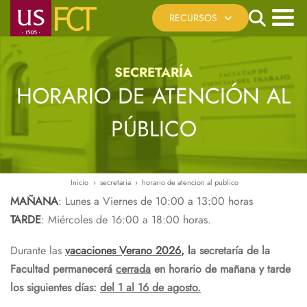
Pasar
Search
RECURSOS
al
contenido
Menú
Cita Previa
principal
principal
SECRETARÍA
Registro Telemático
HORARIO DE ATENCIÓN AL
Sede Electrónica US
PÚBLICO
Reserva de Espacios
Recursos Virtuales
Ayúdanos a mejorar
Inicio
secretaria
horario de atencion al publico
Ruta
MAÑANA
: Lunes a Viernes de 10:00 a 13:00 horas
de
TARDE
: Miércoles de 16:00 a 18:00 horas.
navegación
Durante las
vacaciones Verano 2026
,
l
a secretaría de la
Facultad permanecerá
cerrada
en horario de mañana y tarde
los siguientes días:
del 1 al 16 de agosto.