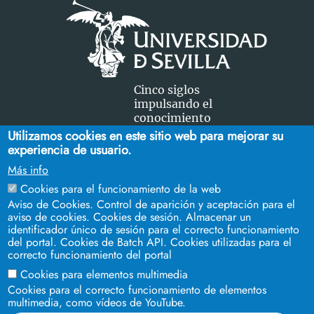
Cinco siglos
impulsando el
conocimiento
Utilizamos cookies en este sitio web para mejorar su
experiencia de usuario.
FACULTAD DE CIENCIAS DEL TRABAJO
Más info
Campus Ramón y Cajal. C/ Enramadilla, 18 - Sevilla 41013.
Cookies para el funcionamiento de la web
Teléfonos:
954 55 13 29
-
954 55 13 36
Aviso de Cookies. Control de aparición y aceptación para el
aviso de cookies. Cookies de sesión. Almacenar un
identificador único de sesión para el correcto funcionamiento
del portal. Cookies de Batch API. Cookies utilizadas para el
correcto funcionamiento del portal
Cookies para elementos multimedia
Cookies para el correcto funcionamiento de elementos
multimedia, como vídeos de YouTube.