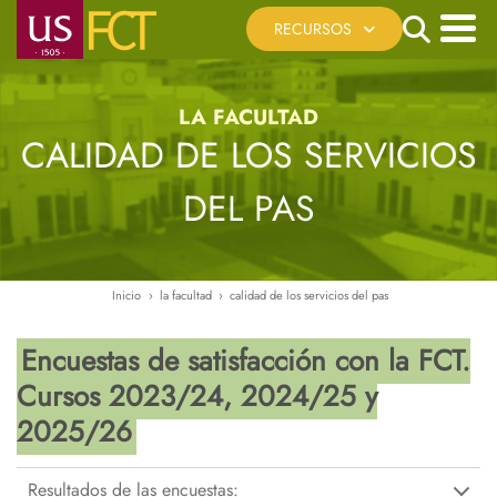
Pasar
Search
RECURSOS
al
contenido
Menú
Cita Previa
principal
principal
LA FACULTAD
Registro Telemático
CALIDAD DE LOS SERVICIOS
Sede Electrónica US
DEL PAS
Reserva de Espacios
Recursos Virtuales
Ayúdanos a mejorar
Inicio
la facultad
calidad de los servicios del pas
Ruta
de
Encuestas de satisfacción con la FCT.
navegación
Cursos 2023/24, 2024/25 y
2025/26
Resultados de las encuestas: