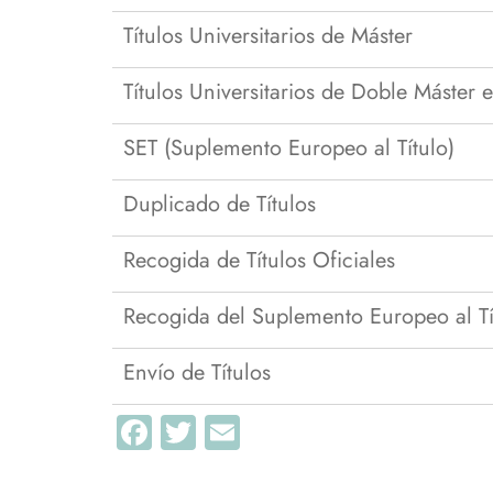
PAS
Reconocimie
Títulos Universitarios de Máster
transferenci
La Facultad en imágenes.
adaptacione
Ayer y hoy
Títulos Universitarios de Doble Máster
Solicitud de
Instalaciones
Solicitud de
SET (Suplemento Europeo al Título)
Plan de Autoprotección
Duplicado de Títulos
Recogida de Títulos Oficiales
Recogida del Suplemento Europeo al Tí
Envío de Títulos
Facebook
Twitter
Email