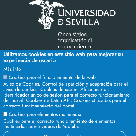
Cinco siglos
impulsando el
conocimiento
Utilizamos cookies en este sitio web para mejorar su
experiencia de usuario.
FACULTAD DE CIENCIAS DEL TRABAJO
Más info
Campus Ramón y Cajal. C/ Enramadilla, 18 - Sevilla 41013.
Cookies para el funcionamiento de la web
Teléfonos:
954 55 13 29
-
954 55 13 36
Aviso de Cookies. Control de aparición y aceptación para el
aviso de cookies. Cookies de sesión. Almacenar un
identificador único de sesión para el correcto funcionamiento
del portal. Cookies de Batch API. Cookies utilizadas para el
correcto funcionamiento del portal
Cookies para elementos multimedia
Cookies para el correcto funcionamiento de elementos
multimedia, como vídeos de YouTube.