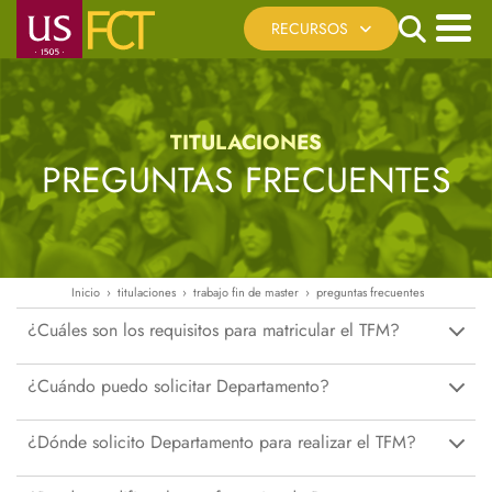
Pasar
Search
RECURSOS
al
contenido
Menú
Cita Previa
principal
principal
Registro Telemático
TITULACIONES
Sede Electrónica US
PREGUNTAS FRECUENTES
Reserva de Espacios
Recursos Virtuales
Ayúdanos a mejorar
Inicio
titulaciones
trabajo fin de master
preguntas frecuentes
Ruta
¿Cuáles son los requisitos para matricular el TFM?
de
navegación
¿Cuándo puedo solicitar Departamento?
¿Dónde solicito Departamento para realizar el TFM?